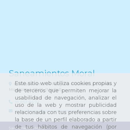
Saneamientos Moral
Este sitio web utiliza cookies propias y
C/ Guadarrama, 4 - Polígono industrial La Encinilla,
Moralzarzal
,
28411
,
(Madrid)
de terceros que permiten mejorar la
usabilidad de navegación, analizar el
91 857 84 72
uso de la web y mostrar publicidad
miguelangel
saneamientosmoral.com
relacionada con tus preferencias sobre
la base de un perfil elaborado a partir
de tus hábitos de navegación (por
Saneamientos Moral