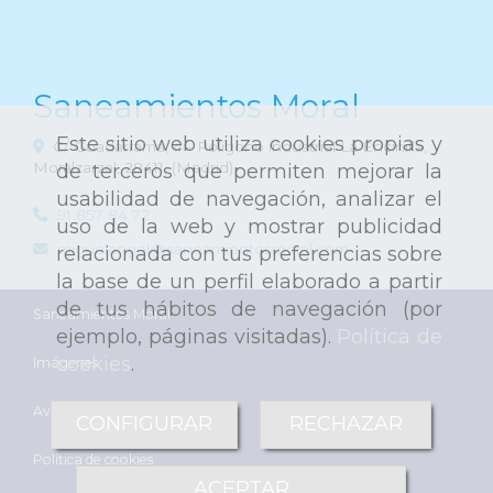
Saneamientos Moral
Este sitio web utiliza cookies propias y
C/ Guadarrama, 4 - Polígono industrial La Encinilla,
Moralzarzal
,
28411
,
(Madrid)
de terceros que permiten mejorar la
usabilidad de navegación, analizar el
91 857 84 72
uso de la web y mostrar publicidad
miguelangel
saneamientosmoral.com
relacionada con tus preferencias sobre
la base de un perfil elaborado a partir
de tus hábitos de navegación (por
Saneamientos Moral
ejemplo, páginas visitadas).
Política de
cookies
.
Imágenes
Aviso Legal
CONFIGURAR
RECHAZAR
Política de cookies
ACEPTAR