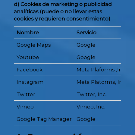
d) Cookies de marketing o publicidad
analíticas (puede o no llevar estas
cookies y requieren consentimiento)
Nombre
Servicio
D
Google Maps
Google
M
Youtube
Google
R
Facebook
Meta Plaforms ,Inc.
B
Instagram
Meta Platorms, Inc.
P
Twitter
Twitter, Inc.
C
Vimeo
Vimeo, Inc.
R
Google Tag Manager
Google
A