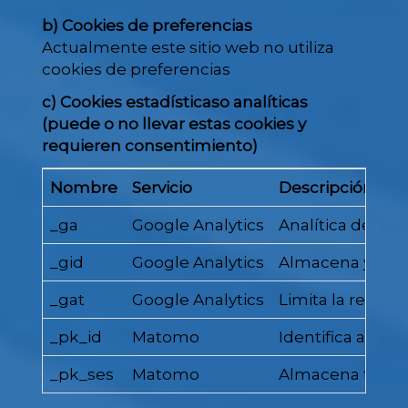
b) Cookies de preferencias
Actualmente este sitio web no utiliza
cookies de preferencias
c) Cookies estadísticaso analíticas
(puede o no llevar estas cookies y
requieren consentimiento)
Nombre
Servicio
Descripción
_ga
Google Analytics
Analítica de uso:
_gid
Google Analytics
Almacena y actua
_gat
Google Analytics
Limita la recopil
_pk_id
Matomo
Identifica al us
_pk_ses
Matomo
Almacena tempora