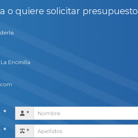
a o quiere solicitar presupuest
derle.
La Encinilla
.com
e
s