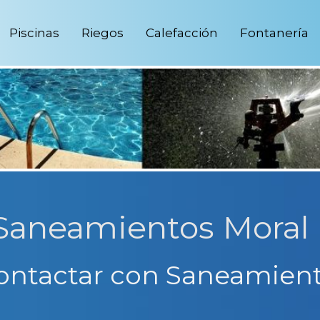
Piscinas
Riegos
Calefacción
Fontanería
 Saneamientos Moral
ontactar con Saneamient