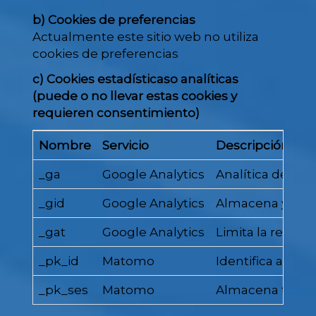
b) Cookies de preferencias
Actualmente este sitio web no utiliza
cookies de preferencias
c) Cookies estadísticaso analíticas
(puede o no llevar estas cookies y
requieren consentimiento)
Nombre
Servicio
Descripción
_ga
Google Analytics
Analítica de uso:
_gid
Google Analytics
Almacena y actua
_gat
Google Analytics
Limita la recopil
_pk_id
Matomo
Identifica al us
_pk_ses
Matomo
Almacena tempora