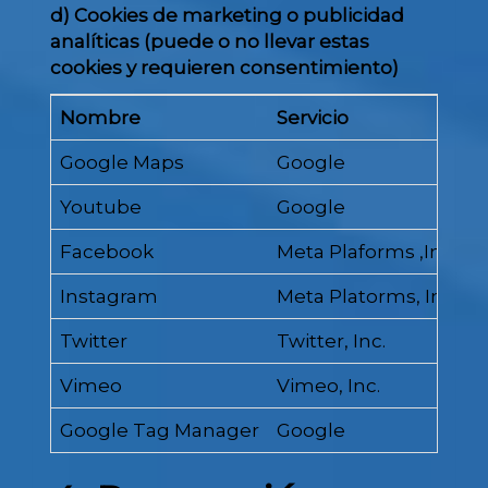
d) Cookies de marketing o publicidad
analíticas (puede o no llevar estas
cookies y requieren consentimiento)
Nombre
Servicio
D
Google Maps
Google
M
Youtube
Google
R
Facebook
Meta Plaforms ,Inc.
B
Instagram
Meta Platorms, Inc.
P
Twitter
Twitter, Inc.
C
Vimeo
Vimeo, Inc.
R
Google Tag Manager
Google
A