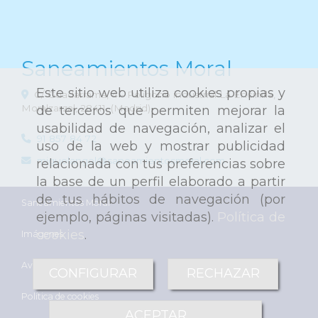
Saneamientos Moral
Este sitio web utiliza cookies propias y
C/ Guadarrama, 4 - Polígono industrial La Encinilla,
Moralzarzal
,
28411
,
(Madrid)
de terceros que permiten mejorar la
usabilidad de navegación, analizar el
91 857 84 72
uso de la web y mostrar publicidad
miguelangel
saneamientosmoral.com
relacionada con tus preferencias sobre
la base de un perfil elaborado a partir
de tus hábitos de navegación (por
Saneamientos Moral
ejemplo, páginas visitadas).
Política de
cookies
.
Imágenes
Aviso Legal
CONFIGURAR
RECHAZAR
Política de cookies
ACEPTAR