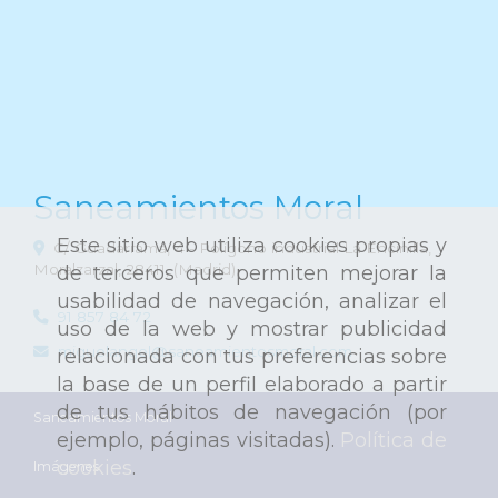
Saneamientos Moral
Este sitio web utiliza cookies propias y
C/ Guadarrama, 4 - Polígono industrial La Encinilla,
Moralzarzal
,
28411
,
(Madrid)
de terceros que permiten mejorar la
usabilidad de navegación, analizar el
91 857 84 72
uso de la web y mostrar publicidad
miguelangel
saneamientosmoral.com
relacionada con tus preferencias sobre
la base de un perfil elaborado a partir
de tus hábitos de navegación (por
Saneamientos Moral
ejemplo, páginas visitadas).
Política de
cookies
.
Imágenes